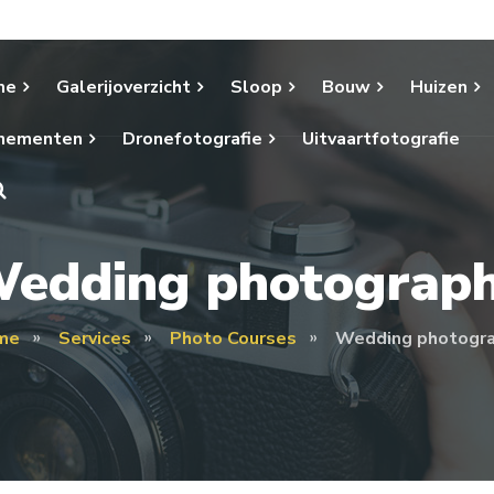
me
Galerijoverzicht
Sloop
Bouw
Huizen
nementen
Dronefotografie
Uitvaartfotografie
edding photograp
me
Services
Photo Courses
Wedding photogr