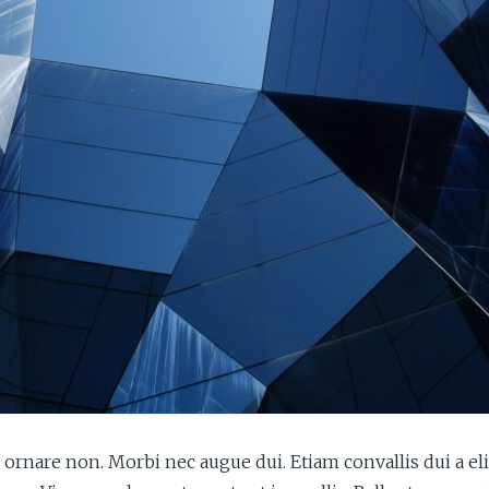
 ornare non. Morbi nec augue dui. Etiam convallis dui a elit