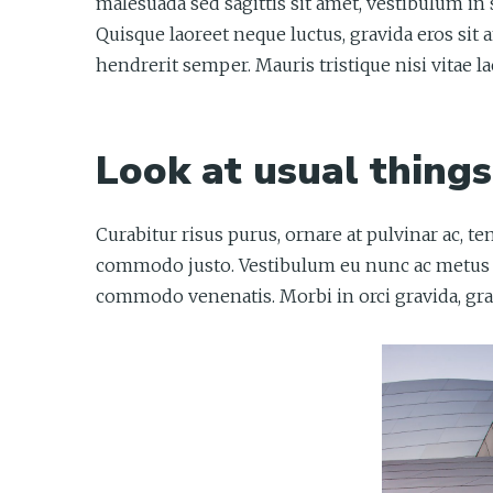
malesuada sed sagittis sit amet, vestibulum in 
Quisque laoreet neque luctus, gravida eros sit a
hendrerit semper. Mauris tristique nisi vitae la
Look at usual thing
Curabitur risus purus, ornare at pulvinar ac, t
commodo justo. Vestibulum eu nunc ac metus r
commodo venenatis. Morbi in orci gravida, grav