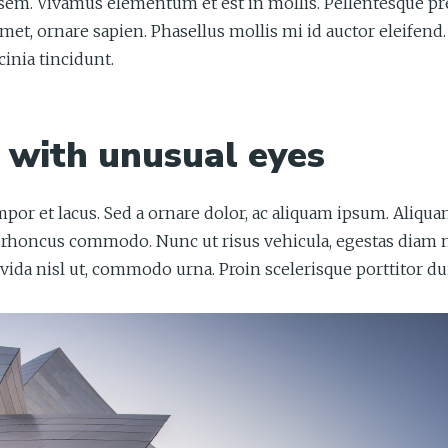
sem. Vivamus elementum et est in mollis. Pellentesque pret
met, ornare sapien. Phasellus mollis mi id auctor eleifend.
cinia tincidunt.
s with unusual eyes
empor et lacus. Sed a ornare dolor, ac aliquam ipsum. Aliqua
honcus commodo. Nunc ut risus vehicula, egestas diam nec
ida nisl ut, commodo urna. Proin scelerisque porttitor dui