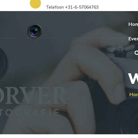
Telefoon +31-6-57064763
Ho
Eve
W
Ho