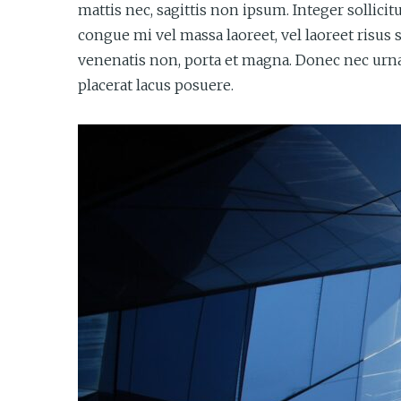
mattis nec, sagittis non ipsum. Integer sollici
congue mi vel massa laoreet, vel laoreet risus
venenatis non, porta et magna. Donec nec urna 
placerat lacus posuere.