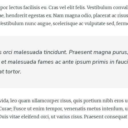
lectus facilisis eu. Cras vel elit felis. Vestibulum conval
e, hendrerit egestas ex. Nam magna odio, placerat ac risus 
 Vestibulum nunc augue, scelerisque ac vulputate sed, fer
is orci malesuada tincidunt. Praesent magna purus,
 et malesuada fames ac ante ipsum primis in fauc
t tortor.
avida, leo quam ullamcorper risus, quis pretium nibh eros 
ia Curae; Fusce ut enim tempor, venenatis metus interdum, 
s vitae eleifend orci, ut varius risus. Praesent consequat